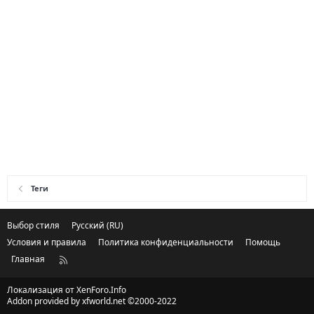
Теги
Выбор стиля
Русский (RU)
Условия и правила
Политика конфиденциальности
Помощь
Главная
R
S
S
Локализация от
XenForo.Info
Addon provided by xfworld.net ©2000-2022