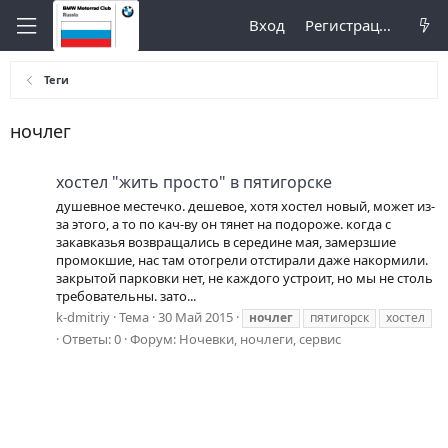
Вход
Регистрация
Теги
ночлег
хостел "жить просто" в пятигорске
душевное местечко. дешевое, хотя хостел новый, может из-
за этого, а то по кач-ву он тянет на подороже. когда с
закавказья возвращались в середине мая, замерзшие
промокшие, нас там отогрели отстирали даже накормили.
закрытой парковки нет, не каждого устроит, но мы не столь
требовательны. зато...
k-dmitriy
Тема
30 Май 2015
ночлег
пятигорск
хостел
Ответы: 0
Форум:
Ночевки, ночлеги, сервис