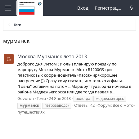
Вход
Регистрация
Теги
мурманск
Москва-Мурманск лето 2013
G
Доброго дня. Летом ( июль ) планирую поездку по
маршруту Москва-Мурманск. Мото R1200GS три
пластиковых кофра+водитель+пассажир+хорошее
настроение ))) Сразу хочу сказать, что только асфальт…
"Говна" оставим на потом... Маршрут туда: одна ночевка в
районе Медвежьегорска или две тогда первая в...
Govorun
Тема
24 Янв 2013
вологда
медвежьегорск
Ответы: 42
Форум:
Все о мото-
мурманск
петрозаводск
путешествиях