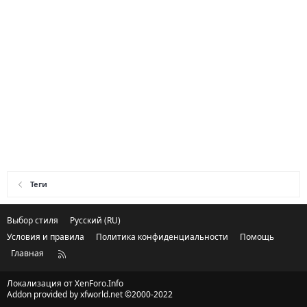
Теги
Выбор стиля
Русский (RU)
Условия и правила
Политика конфиденциальности
Помощь
Главная
R
S
S
Локализация от
XenForo.Info
Addon provided by xfworld.net ©2000-2022