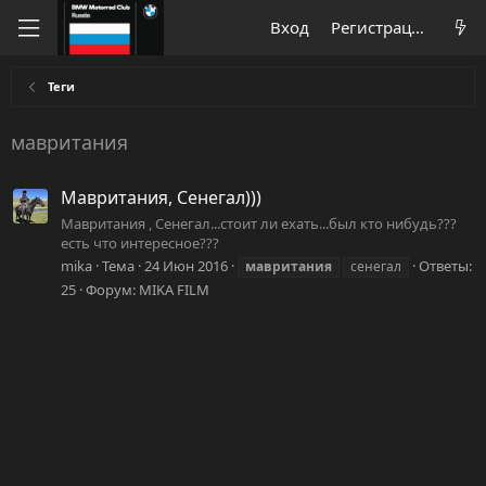
Вход
Регистрация
Теги
мавритания
Мавритания, Сенегал)))
Мавритания , Сенегал...стоит ли ехать...был кто нибудь???
есть что интересное???
mika
Тема
24 Июн 2016
Ответы:
мавритания
сенегал
25
Форум:
MIKA FILM