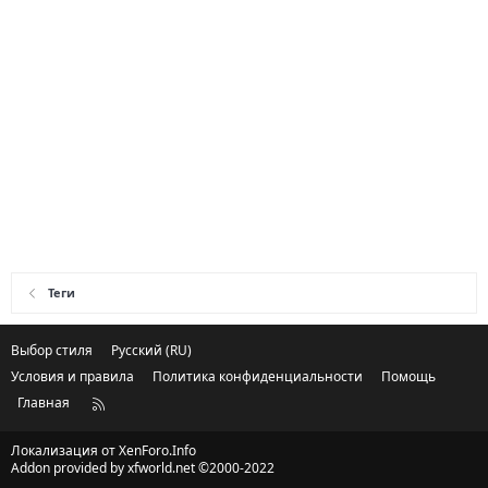
Теги
Выбор стиля
Русский (RU)
Условия и правила
Политика конфиденциальности
Помощь
Главная
R
S
S
Локализация от
XenForo.Info
Addon provided by xfworld.net ©2000-2022