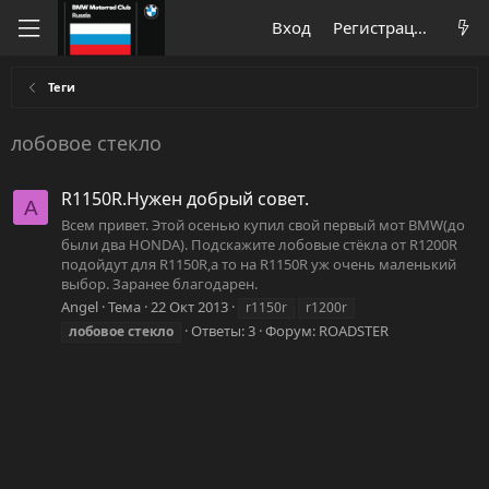
Вход
Регистрация
Теги
лобовое стекло
R1150R.Нужен добрый совет.
A
Всем привет. Этой осенью купил свой первый мот BMW(до
были два HONDA). Подскажите лобовые стёкла от R1200R
подойдут для R1150R,а то на R1150R уж очень маленький
выбор. Заранее благодарен.
Angel
Тема
22 Окт 2013
r1150r
r1200r
Ответы: 3
Форум:
ROADSTER
лобовое
стекло