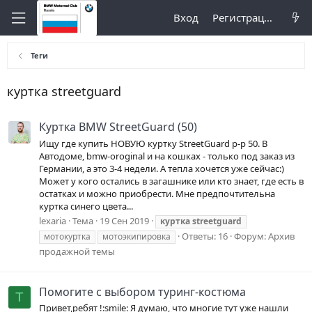
Вход
Регистрация
Теги
куртка streetguard
Куртка BMW StreetGuard (50)
Ищу где купить НОВУЮ куртку StreetGuard р-р 50. В
Автодоме, bmw-oroginal и на кошках - только под заказ из
Германии, а это 3-4 недели. А тепла хочется уже сейчас:)
Может у кого остались в загашнике или кто знает, где есть в
остатках и можно приобрести. Мне предпочтительна
куртка синего цвета...
lexaria
Тема
19 Сен 2019
куртка
streetguard
Ответы: 16
Форум:
Архив
мотокуртка
мотоэкипировка
продажной темы
Помогите с выбором туринг-костюма
T
Привет,ребят !:smile: Я думаю, что многие тут уже нашли