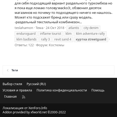
для себя подходящий вариант раздельного туркомбеза но
я пока еще ломаю голову:wacko3:, обзвонил десяток
магазинов но почему-то подходящего ничего не нашлось.
Может кто подскажет бренд или сразу модель.
-раздельный текстильный комбинезон...
teslahamon
Тема
24 Окт 2018
atlantis
city denim
enduroguard
inflame tourist
klim
klim adventure rally
klim badlands
rally 3
revit sand 4
куртка
streetguard
Ответы: 122
Форум:
Костюмы
Теги
Выбор стиля
Русский (RU)
Условия и правила
Политика конфиденциальности
Помощь
Главная
R
S
S
Локализация от
XenForo.Info
Addon provided by xfworld.net ©2000-2022