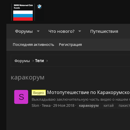
Форумы
Что нового?
Путешествия
Последняя активность
Регистрация
Форумы
Теги
каракорум
Мотопутешествие по Каракорумском
Видео
S
Выкладываю заключительную часть видео о нашем 
Slon
Тема
29 Ноя 2018
каракорум
китай
пакис