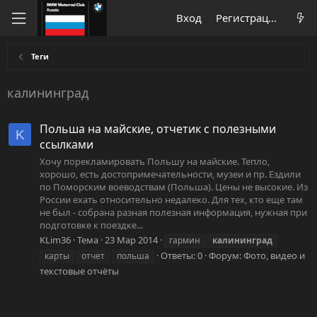
Вход
Регистрация
Теги
калининград
Польша на майские, отчетик с полезными
K
ссылками
Хочу порекламировать Польшу на майские. Тепло,
хорошо, есть достопримечательности, музеи и пр. Ездили
по Поморским воеводствам (Польша). Цены не высокие. Из
России ехать относительно недалеко. Для тех, кто еще там
не был - собрана разная полезная информация, нужная при
подготовке к поездке...
KLim36
Тема
23 Мар 2014
гармин
калининград
Ответы: 0
Форум:
Фото, видео и
карты
отчет
польша
текстовые отчёты