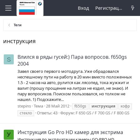
Вход
Регистрация
Теги
инструкция
Влился в ряды гусей:) Пара вопросов. f650gs
S
2004
Завел своего первого мотодруга. Уже обрадовался
неспешному пути на работу в 20 мин вместо положенных
1.5 - 2 часов на авто, рулится как лясопед, тока жужжит и
валит (прошу прощение на литрах не ездил, не знаю). И
пару вопросиков. Поиском пользовался, но толком не
нашел. 1) Подскажите...
stepins
Тема
28 Май 2012
f650gs
инструкция
кофр
Ответы: 43
Форум:
F 650 GS / F 700 GS / F 800 GS
стекло
Инструкция Go Pro HD камер для экстрима
У
Инструкция по эксплуатации камеры GO-PRO HD