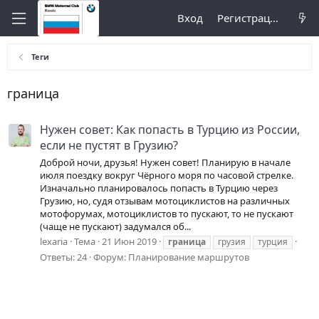
Вход
Регистрация
Теги
граница
Нужен совет: Как попасть в Турцию из России,
если не пустят в Грузию?
Доброй ночи, друзья! Нужен совет! Планирую в начале
июля поездку вокруг Чёрного моря по часовой стрелке.
Изначально планировалось попасть в Турцию через
Грузию, но, судя отзывам мотоциклистов на различных
мотофорумах, мотоциклистов то пускают, то не пускают
(чаще не пускают) задумался об...
lexaria
Тема
21 Июн 2019
граница
грузия
турция
Ответы: 24
Форум:
Планирование маршрутов