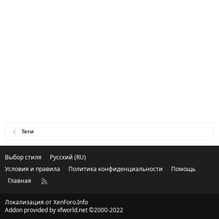
Теги
Выбор стиля
Русский (RU)
Условия и правила
Политика конфиденциальности
Помощь
Главная
R
S
S
Локализация от
XenForo.Info
Addon provided by xfworld.net ©2000-2022