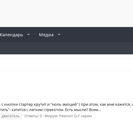
Календарь
Медиа
.. с кнопки стартер крутит и "ноль эмоций" ( при этом, как мне кажется
ить"- катится с легким стрекотом. Есть мысли? Всем...
Ответы: 0
Форум:
Ремонт G-F серии
двигатель