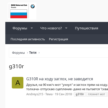
Форумы
Что нового?
Путешествия
Последняя активность
Регистрация
Форумы
Теги
g310r
G310R на ходу заглох, не заводится
A
Друзья, на 90 км/ч мот "ухнул" и заглох прям на ходу
толкача- отпускаю сцепление- даже не пытается "схват
Andreys215
Тема
19 Сен 2018
g310r
глохнет мот