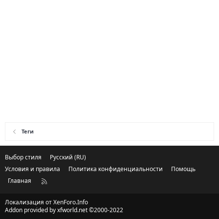
Теги
Выбор стиля
Русский (RU)
Условия и правила
Политика конфиденциальности
Помощь
Главная
R
S
S
Локализация от
XenForo.Info
Addon provided by xfworld.net ©2000-2022