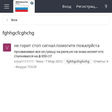
Вход
Регистрация
Теги
fghhgcfcghchg
не горит стоп сигнал.помогите пожалуйста
V
прозванивал-все ок,грешу на реле,но не знаю.может кто
сталкивался на ф 650 ст?
vova1111111
Тема
7 Мар 2012
Ответы: 4
fghhgcfcghchg
Форум:
TOUR