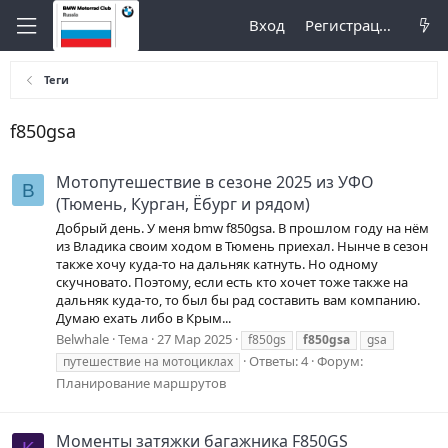
Вход
Регистрация
Теги
f850gsa
Мотопутешествие в сезоне 2025 из УФО
B
(Тюмень, Курган, Ёбург и рядом)
Добрый день. У меня bmw f850gsa. В прошлом году на нём
из Владика своим ходом в Тюмень приехал. Нынче в сезон
также хочу куда-то на дальняк катнуть. Но одному
скучновато. Поэтому, если есть кто хочет тоже также на
дальняк куда-то, то был бы рад составить вам компанию.
Думаю ехать либо в Крым...
Belwhale
Тема
27 Мар 2025
f850gs
f850gsa
gsa
Ответы: 4
Форум:
путешествие на мотоциклах
Планирование маршрутов
Моменты затяжки багажника F850GS