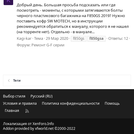
K
Добрый день. Большая просьба подсказать или где
посмотреть - моменты, с которыми затягиваются болты
черного пластикового багажника на F850GS 2019? Нужно
поставить кофр SW MOTECH, но в инструкции
рекомендуется обратиться к мануалу, которого я не нашел
(на торренте нет). Отдельно - в мануале...
Kagi-kar
Тема
29 Мар 2020
Ответы: 12
f850gs
f850gsa
Форум:
Ремонт G-F серии
Теги
Выбор стиля
Русский (RU)
Условия и правила
Политика конфиденциальности
Помощь
Главная
R
S
S
Локализация от
XenForo.Info
Addon provided by xfworld.net ©2000-2022