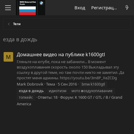
Вход
Регистрация
Теги
езда в дождь
Домашнее видео на публике k1600gtl
M
Гляньте на ютубе, пока не забанили... В момент
воздухоплавания скорость около 150 Выкладывал эту
ссылку в другой теме, но там почти никто не заметил. Да
простят меня админы. https://youtu.be/3m8P_XeZCDg
Mark Dobrovik
Тема
5 Сен 2016
bmw k1600gtl
езда
в
дождь
идиотизм
мото
в
оздухоплавание
Ответы: 18
Форум:
K 1600 GT / GTL / B / Grand
топкейс
America