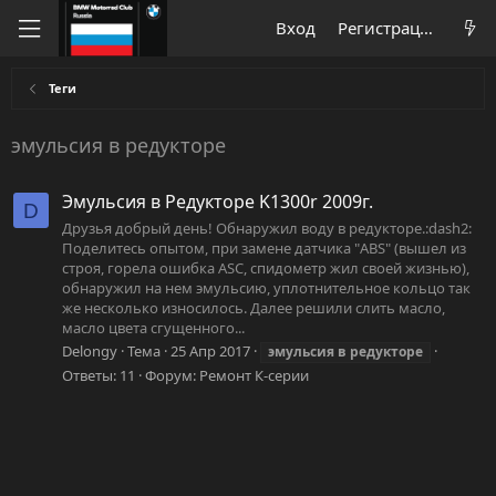
Вход
Регистрация
Теги
эмульсия в редукторе
Эмульсия в Редукторе K1300r 2009г.
D
Друзья добрый день! Обнаружил воду в редукторе.:dash2:
Поделитесь опытом, при замене датчика "ABS" (вышел из
строя, горела ошибка ASC, спидометр жил своей жизнью),
обнаружил на нем эмульсию, уплотнительное кольцо так
же несколько износилось. Далее решили слить масло,
масло цвета сгущенного...
Delongy
Тема
25 Апр 2017
эмульсия
в
редукторе
Ответы: 11
Форум:
Ремонт К-серии