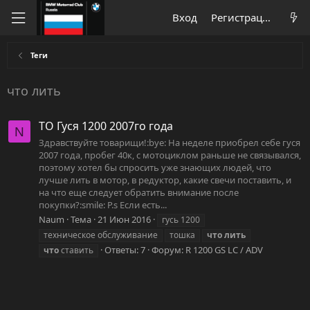
Вход
Регистрация
Теги
что лить
ТО Гуся 1200 2007го года
N
Здравствуйте товарищи!:bye: На неделе приобрел себе гуся
2007 года, пробег 40к, с мотоциклом раньше не связывался,
поэтому хотел бы спросить уже знающих людей, что
лучше лить в мотор, в редуктор, какие свечи поставить, и
на что еще следует обратить внимание после
покупки?:smile: P.s Если есть...
Naum
Тема
21 Июн 2016
гусь 1200
техническое обслуживание
тошка
что
лить
Ответы: 7
Форум:
R 1200 GS LC / ADV
что
ставить