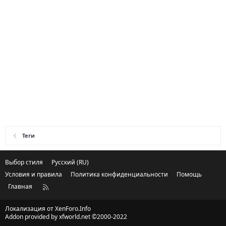
Теги
Выбор стиля
Русский (RU)
Условия и правила
Политика конфиденциальности
Помощь
Главная
R
S
S
Локализация от
XenForo.Info
Addon provided by xfworld.net ©2000-2022