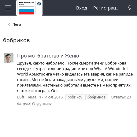
Вход
Регистрация
Теги
бобриков
Про мотбратство и Женю
Друзья, как-то наболело. После смерти Жени Бобрикова
сегодня с утра, включив радио мне под What A Wonderful
World Армстронга четко виделась эта авария, как на рапиде
в кино. Мы не были закадычными друзьями, скорее
приятелями. Частенько работали вместе на мероприятиях,
я тоже фотограф. Он...
Luft
Тема
17 Июл 2015
Ответы: 20
bobrikov
бобриков
Форум:
Отдушина