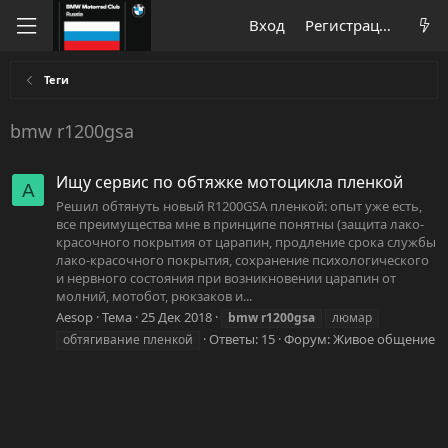
Вход
Регистрация
Теги
bmw r1200gsa
Ищу сервис по обтяжке мотоцикла пленкой
A
Решил обтянуть новый R1200GSA пленкой: опыт уже есть,
все преимущества мне в принципе понятны (защита лако-
красочного покрытия от царапин, продление срока службы
лако-красочного покрытия, сохранение психологического
и нервного состояния при возникновении царапин от
молний, мотобот, рюкзаков и...
Aesop
Тема
25 Дек 2018
bmw
r1200gsa
люмар
Ответы: 15
Форум:
Живое общение
обтягивание пленкой