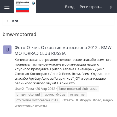
Вход
Регистрация
Теги
bmw-motorrad
Фото-Отчет. Открытие мотосезона 2012г. BMW
U
MOTORRAD CLUB RUSSIA
Хочется сказать огромное человеческое спасибо всем, кто
принимал активное участие в организации нашего
клубного праздника. Григор Кабана Панамерыч Джил
Снежная Костоправ с Леной. Всем. Всем. Всем. Отдельное
спасибо Артёму Арго за "старичков" JOY и организацию
отличного живого звука! Парни, кто...
User2
Тема
20 Апр 2012
bmw motorrad club russia
bmw-motorrad
мотоклуб бмв
открытие
Ответы: 8
Форум:
Фото, видео
открытие мотосезона 2012
и текстовые отчёты