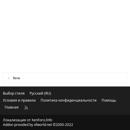
Теги
Выбор стиля
Русский (RU)
Условия и правила
Политика конфиденциальности
Помощь
Главная
R
S
S
Локализация от
XenForo.Info
Addon provided by xfworld.net ©2000-2022