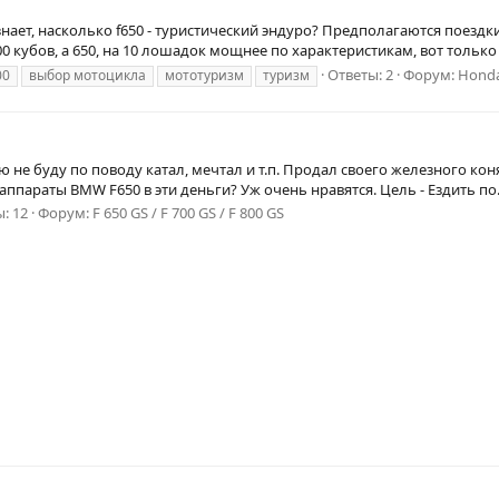
нает, насколько f650 - туристический эндуро? Предполагаются поездк
00 кубов, а 650, на 10 лошадок мощнее по характеристикам, вот только к
Ответы: 2
Форум:
Hond
00
выбор мотоцикла
мототуризм
туризм
 не буду по поводу катал, мечтал и т.п. Продал своего железного коня
ппараты BMW F650 в эти деньги? Уж очень нравятся. Цель - Ездить по.
: 12
Форум:
F 650 GS / F 700 GS / F 800 GS