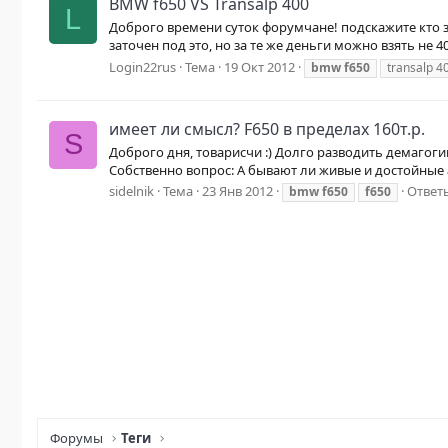
BMW f650 VS Transalp 400
L
Доброго времени суток форумчане! подскажите кто з
заточен под это, но за те же деньги можно взять не 4
Login22rus
Тема
19 Окт 2012
bmw
f650
transalp 4
имеет ли смысл? F650 в пределах 160т.р.
S
Доброго дня, товарисчи :) Долго разводить демагогию
Собственно вопрос: А бывают ли живые и достойные а
sidelnik
Тема
23 Янв 2012
Ответы
bmw
f650
f650
Форумы
Теги