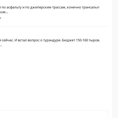
и по асфальту и по джиперским трассам, конечно трансальп
ак...
a
 сейчас. И встал вопрос о турэндуре. Бюджет 150-160 тыров.
..