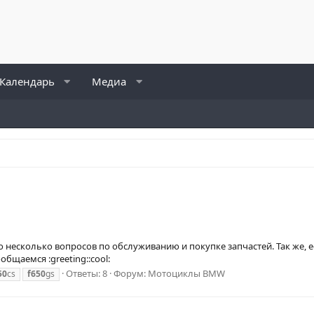
Календарь
Медиа
кло несколько вопросов по обслуживанию и покупке запчастей. Так же
бщаемся :greeting::cool:
Ответы: 8
Форум:
Мотоциклы BMW
50
cs
f650
gs