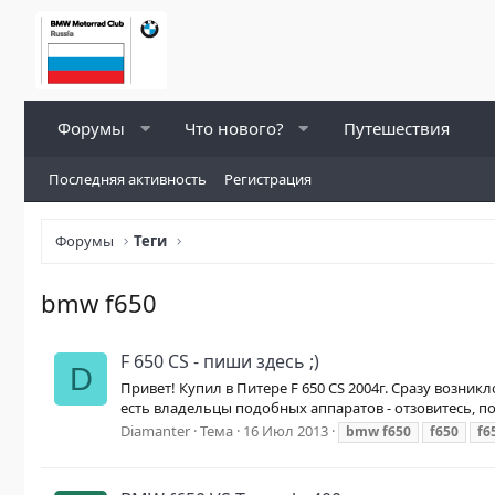
Форумы
Что нового?
Путешествия
Последняя активность
Регистрация
Форумы
Теги
bmw f650
F 650 CS - пиши здесь ;)
D
Привет! Купил в Питере F 650 CS 2004г. Сразу возни
есть владельцы подобных аппаратов - отзовитесь, поо
Diamanter
Тема
16 Июл 2013
bmw
f650
f650
f6