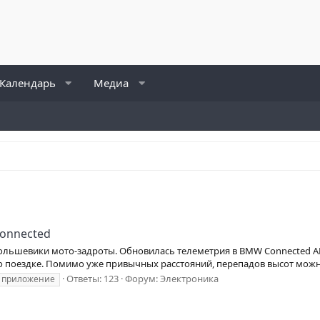
Календарь
Медиа
onnected
большевики мото-задроты. Обновилась телеметрия в BMW Connected AP
 поездке. Помимо уже привычных расстояний, перепадов высот можно 
Ответы: 123
Форум:
Электроника
приложение