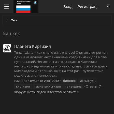
Вход
Регистрация
Теги
бишкек
Планета Киргизия
Тянь –Шань – как много в этом слове! Считаю этот регион
одним из лучших мест в «нашей» средней азии для мото-
путешествий. Несмотря на это, сходить в Киргизию
неспешно и вдумчиво как-то не складывалось - все время
мимоходом и в спешке. Так и на этот раз – путешествие
родилось спонтанно, без...
Pazukha
Тема
18 Июн 2018
бишкек
иссыккуль
Ответы: 7
киргизия
планетакиргизия
тань-шань
Форум:
Фото, видео и текстовые отчёты