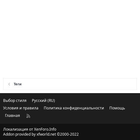
Теги
Выбор стиля
Русский (RU)
Условия и правила
Политика конфиденциальности
Помощь
Главная
R
S
S
Локализация от
XenForo.Info
Addon provided by xfworld.net ©2000-2022