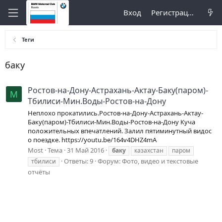
Вход
Регистрация
Теги
баку
Ростов-на-Дону-Астрахань-Актау-Баку(паром)-
M
Тбилиси-Мин.Воды-Ростов-на-Дону
Неплохо прокатились.Ростов-на-Дону-Астрахань-Актау-
Баку(паром)-Тбилиси-Мин.Воды-Ростов-на-Дону Куча
положительных впечатлений. Залил пятиминутный видос
о поездке. https://youtu.be/164v4DHZ4mA
Most
Тема
31 Май 2016
баку
казахстан
паром
Ответы: 9
Форум:
Фото, видео и текстовые
тбилиси
отчёты