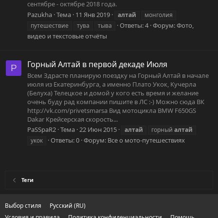
сентябре - октябре 2018 года.
Pazukha
Тема
11 Янв 2019
алтай
монголия
Ответы: 4
Форум:
Фото,
путешествие
тува
тыва
видео и текстовые отчёты
Горный Алтай в первой декаде Июля
P
Всем Здрасте планирую поездку на Горный Алтай в начале
июля из Екатеринбурга, а именно Плато Укок, Кучерла
(Белуха) Телецкое и домой у кого есть время и желание
очень буду рад компании пишите в ЛС :-) Можно сюда ВК
http://vk.com/privetsmarsa Вид мотоцикла BMW F650GS
Dakar Крейсерская скорость...
PaSSpaR2
Тема
22 Июн 2015
алтай
горный
алтай
Ответы: 0
Форум:
Все о мото-путешествиях
укок
Теги
Выбор стиля
Русский (RU)
Условия и правила
Политика конфиденциальности
Помощь