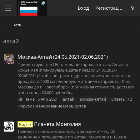
Вход
Регистрация
Теги
алтай
Москва-Алтай (24.05.2021-02.06.2021)
Приветствую всех! Есть желание прохватить по Алтаю в
конце мая (планируемые даты поездки:24.05.2021-
02.06.2021).Чтобы не тратить драгоценные дни отпуска на
продубас в 4000 км планирую мотоцикл отправить ТК из
Москвы до г. Новосибирск (примерная стоимость доставки
в оба конца:30.000 рублей)...
Kir
Тема
6 Апр 2021
Ответы: 12
алтай
москва-
алтай
Форум:
Планирование маршрутов
Планета Монголия
Видео
Трейлер к полнометражному фильму и отчету об
одиночном путешествии по Алтаю, Монголии и Тыве в