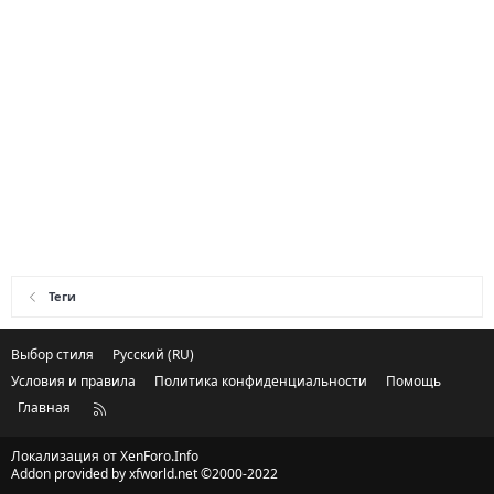
Теги
Выбор стиля
Русский (RU)
Условия и правила
Политика конфиденциальности
Помощь
Главная
R
S
S
Локализация от
XenForo.Info
Addon provided by xfworld.net ©2000-2022