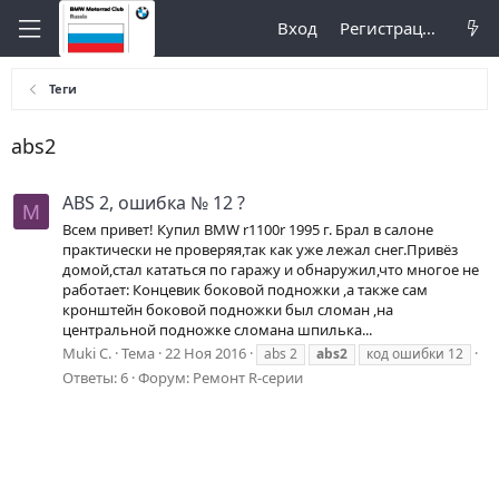
Вход
Регистрация
Теги
abs2
ABS 2, ошибка № 12 ?
M
Всем привет! Купил BMW r1100r 1995 г. Брал в салоне
практически не проверяя,так как уже лежал снег.Привёз
домой,стал кататься по гаражу и обнаружил,что многое не
работает: Концевик боковой подножки ,а также сам
кронштейн боковой подножки был сломан ,на
центральной подножке сломана шпилька...
Muki C.
Тема
22 Ноя 2016
abs 2
abs2
код ошибки 12
Ответы: 6
Форум:
Ремонт R-серии