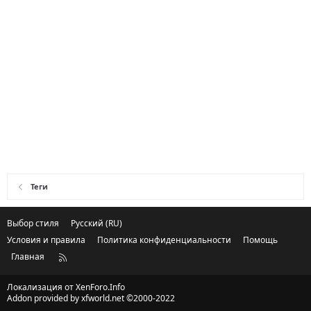
Теги
Выбор стиля
Русский (RU)
Условия и правила
Политика конфиденциальности
Помощь
Главная
R
S
S
Локализация от
XenForo.Info
Addon provided by xfworld.net ©2000-2022