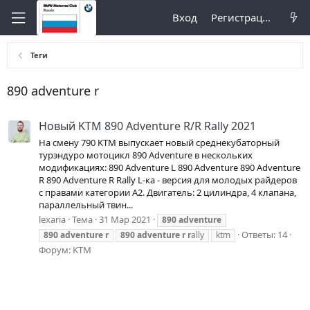
Вход
Регистрация
Теги
890 adventure r
Новый KTM 890 Adventure R/R Rally 2021
На смену 790 KTM выпускает новый среднекубаторный
турэндуро мотоцикл 890 Adventure в нескольких
модификациях: 890 Adventure L 890 Adventure 890 Adventure
R 890 Adventure R Rally L-ка - версия для молодых райдеров
с правами категории A2. Двигатель: 2 цилиндра, 4 клапана,
параллельный твин...
lexaria
Тема
31 Мар 2021
890
adventure
Ответы: 14
890
adventure
r
890
adventure
r
r
ally
ktm
Форум:
KTM