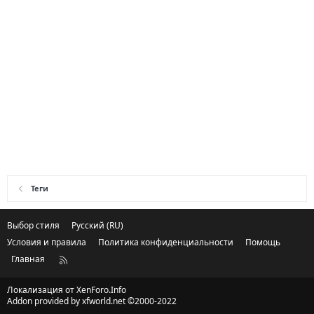
Теги
Выбор стиля
Русский (RU)
Условия и правила
Политика конфиденциальности
Помощь
Главная
R
S
S
Локализация от
XenForo.Info
Addon provided by xfworld.net ©2000-2022