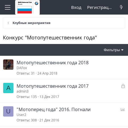
Вход
Регистрация
Клубные мероприятия
Конкурс "Мотопутешественник года"
Фильтры
Мотопутешественник года 2018
DAFox
Ответы
31
24 Апр 2018
З
Мотопутешественник года 2017
A
а
admin3
Ответы
135
13 Дек 2017
к
р
О
"Мотоперец года" 2016. Погнали
ы
U
п
User2
т
Ответы
308
21 Дек 2016
р
а
о