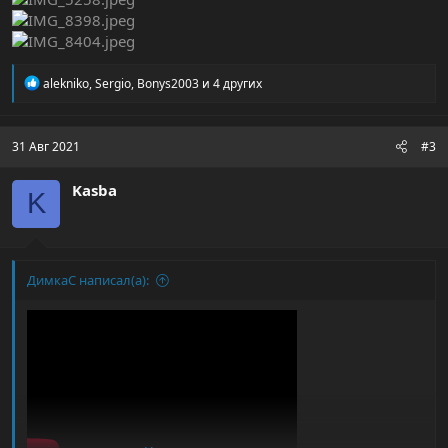
Р
alekniko
,
Sergio
,
Bonys2003
и 4 других
е
а
к
ц
31 Авг 2021
#3
и
и
Kasba
:
K
ДимкаС написал(а):