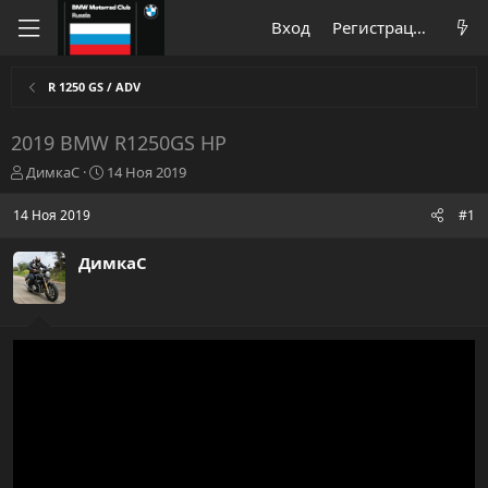
Вход
Регистрация
R 1250 GS / ADV
2019 BMW R1250GS HP
А
Д
ДимкаС
14 Ноя 2019
в
а
т
т
14 Ноя 2019
#1
о
а
р
н
ДимкаС
т
а
е
ч
м
а
ы
л
а