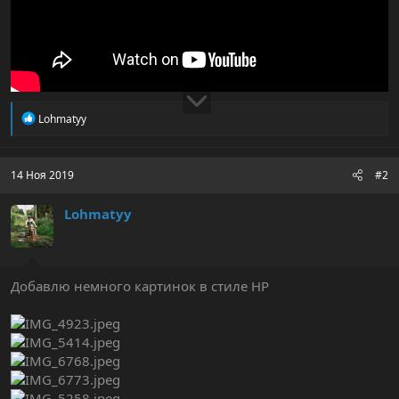
Р
Lohmatyy
е
а
к
ц
14 Ноя 2019
#2
и
и
Lohmatyy
:
Добавлю немного картинок в стиле HP